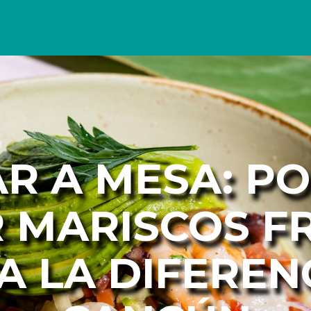
R A MESA: P
R MARISCOS F
 LA DIFEREN