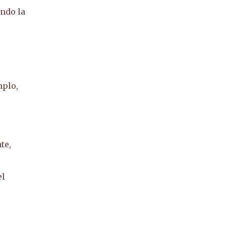
ando la
mplo,
te,
el