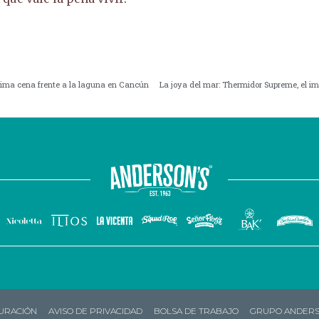
óxima cena frente a la laguna en Cancún
URACIÓN
AVISO DE PRIVACIDAD
BOLSA DE TRABAJO
GRUPO ANDERS