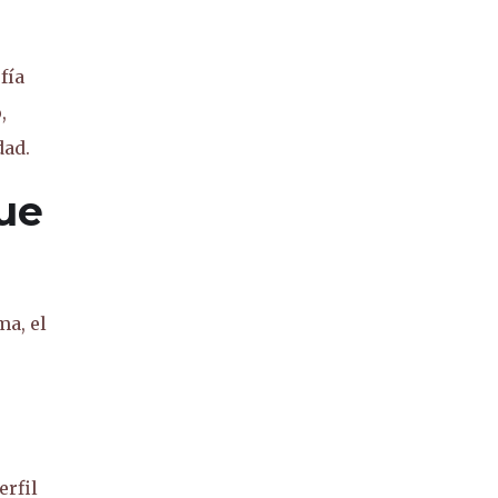
fía
,
dad.
gue
ma, el
erfil