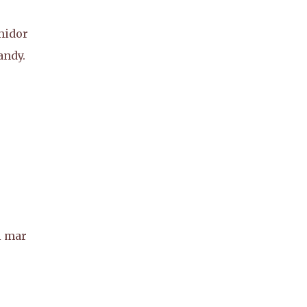
rmidor
andy.
l mar