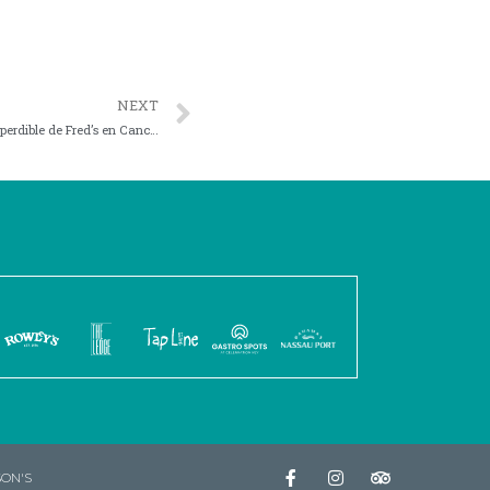
NEXT
La joya del mar: Thermidor Supreme, el imperdible de Fred’s en Cancún
ON'S