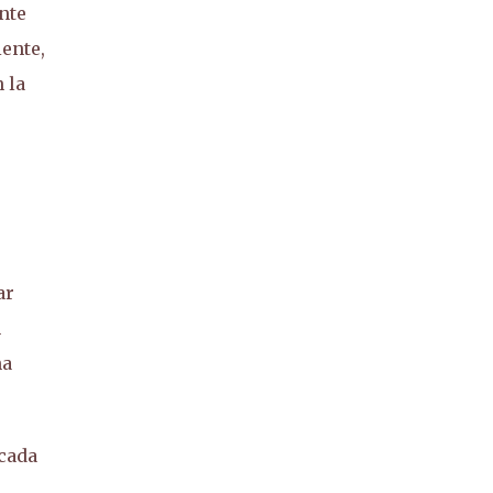
nte
iente,
 la
ar
n
na
 cada