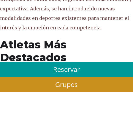
expectativa. Además, se han introducido nuevas
modalidades en deportes existentes para mantener el
interés y la emoción en cada competencia.
Atletas Más
Destacados
Reservar
Simone Biles
Grupos
La gimnasta estadounidense
Simone Biles
,
considerada una de las mejores de todos los tiempos,
es una de las estrellas más esperadas. Después de su
impactante actuación en los Juegos Olímpicos de Río
2016 y su valiente participación en Tokio 2020, Biles