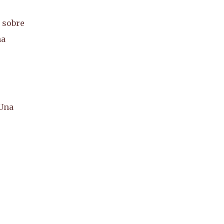
 sobre
na
 Una