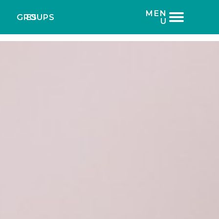
MEN
GROUPS
ES
U